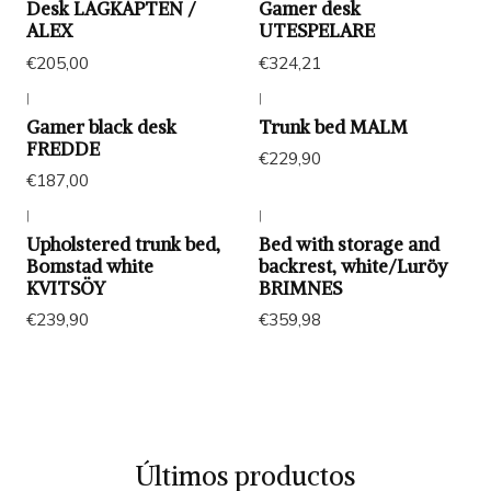
Desk LAGKAPTEN /
Gamer desk
ALEX
UTESPELARE
€205,00
€324,21
|
|
Gamer black desk
Trunk bed MALM
FREDDE
€229,90
€187,00
|
|
Upholstered trunk bed,
Bed with storage and
Bomstad white
backrest, white/Luröy
KVITSÖY
BRIMNES
€239,90
€359,98
Últimos productos