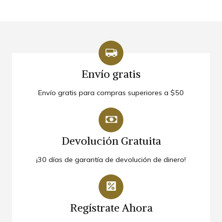
Envío gratis
Envío gratis
Envío gratis para compras superiores a $50
Consulta las políticas de envío.
Devolución Gratuita
Devolución Gratuita
¡30 días de garantía de devolución de dinero!
Llámanos para coordinar.
Regístrate Ahora
Regístrate Ahora