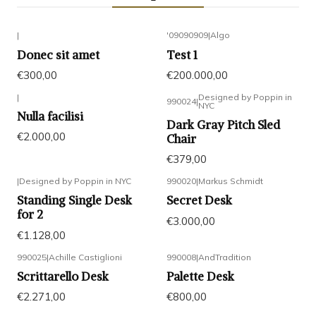
|
'09090909
|
Algo
Agotado
Donec sit amet
Test 1
€300,00
€200.000,00
|
Designed by Poppin in
990024
|
NYC
No disponible
Nulla facilisi
Dark Gray Pitch Sled
€2.000,00
Chair
€379,00
|
Designed by Poppin in NYC
990020
|
Markus Schmidt
Standing Single Desk
Secret Desk
for 2
€3.000,00
€1.128,00
990025
|
Achille Castiglioni
990008
|
AndTradition
Scrittarello Desk
Palette Desk
€2.271,00
€800,00