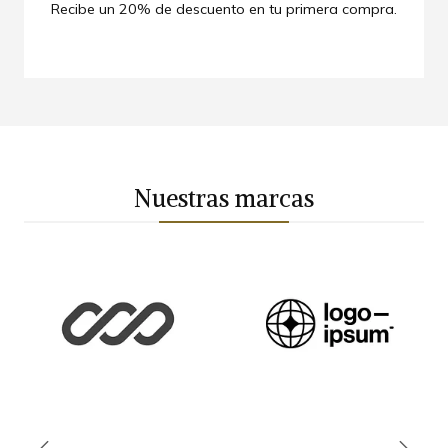
Al registrarse, puedes pagar más rápido, rastrear tus
Recibe un 20% de descuento en tu primera compra.
pedidos y más.
Nuestras marcas