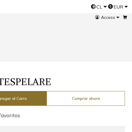
CL
EUR
Esta es una tienda demo de Jumpseller
Prueba gratis
Acceso
UTESPELARE
regar al Carro
Comprar ahora
 favoritos