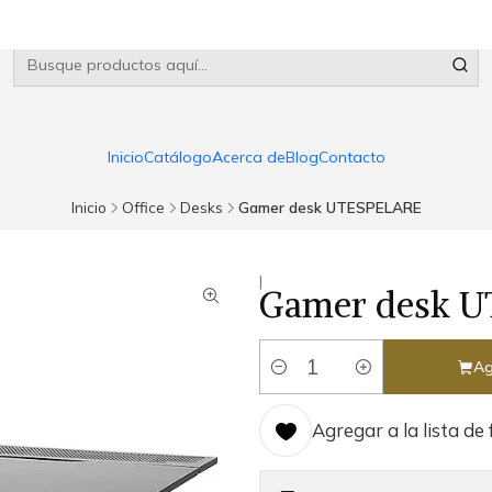
Inicio
Catálogo
Acerca de
Blog
Contacto
Inicio
Office
Desks
Gamer desk UTESPELARE
|
Gamer desk 
Ag
Cantidad
Agregar a la lista de